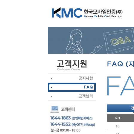
NO
16